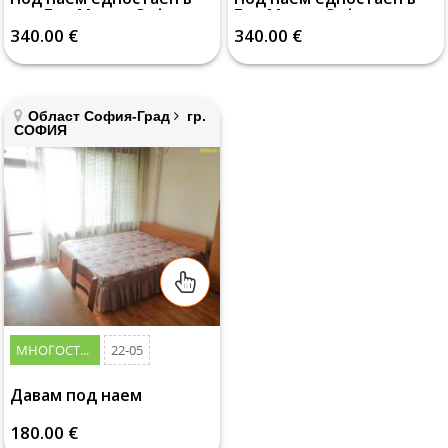
ж.к. Гео Милев София
Гео Милев София
340.00 €
340.00 €
Област София-Град
гр.
СОФИЯ
МНОГОСТАЕН
22-05
Давам под наем
самостоятелна стая за
момиче
180.00 €