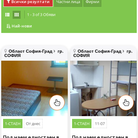
Всички резултати
Частни лица
Фирми
1 - 3 of 3 Обяви
Най-нови
Област София-Град
гр.
Област София-Град
гр.
СОФИЯ
СОФИЯ
1-СТАЕН
От днес
1-СТАЕН
11-07
Под наем едностаен в
Под наем едностаен в