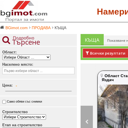
Намер
BGimot.com
ПРОДАВА
КЪЩА
Подробно
КЪЩА
Търсене
Показване 
Област:
Всички резултати
Населено място:
Област Ста
Яздач
Цена:
-
Само обяви със снимки
Строителство
Етап на строителство