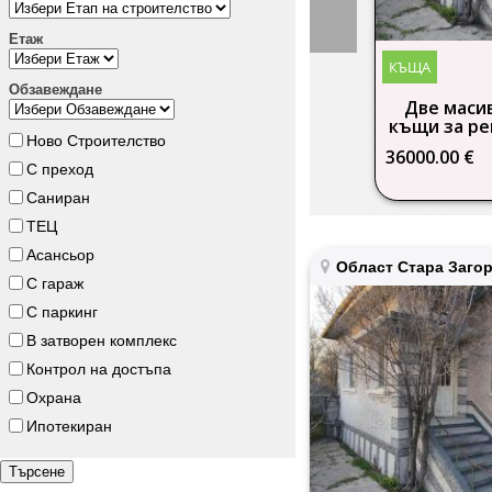
Етаж
КЪЩА
Обзавеждане
Две маси
къщи за ре
Ново Строителство
от Стар
36000.00 €
ИЗГОД
С преход
Саниран
ТЕЦ
Асансьор
Област Стара Заго
С гараж
С паркинг
В затворен комплекс
Контрол на достъпа
Охрана
Ипотекиран
Търсене