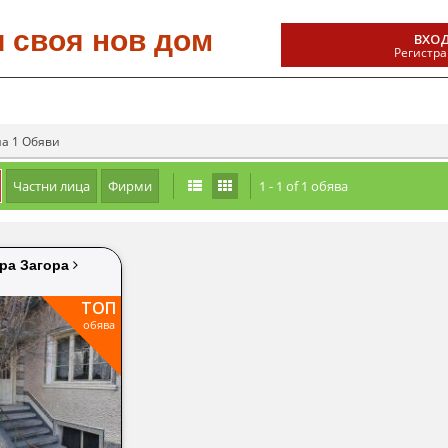
и своя
нов дом
ВХО
Регистр
на 1 Обяви
Частни лица
Фирми
1 - 1 of 1 обява
ра Загора
ТОП
обява