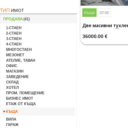
ТИП
ИМОТ
КЪЩА
07-05
ПРОДАВА
(41)
Две масивни тухл
1-СТАЕН
за ремонт на 18 км
2-СТАЕН
Загора - ИЗГОДНА 
36000.00 €
3-СТАЕН
4-СТАЕН
МНОГОСТАЕН
МЕЗОНЕТ
АТЕЛИЕ, ТАВАН
ОФИС
МАГАЗИН
ЗАВЕДЕНИЕ
СКЛАД
ХОТЕЛ
ПРОМ. ПОМЕЩЕНИЕ
БИЗНЕС ИМОТ
ЕТАЖ ОТ КЪЩА
КЪЩА
ВИЛА
ГАРАЖ