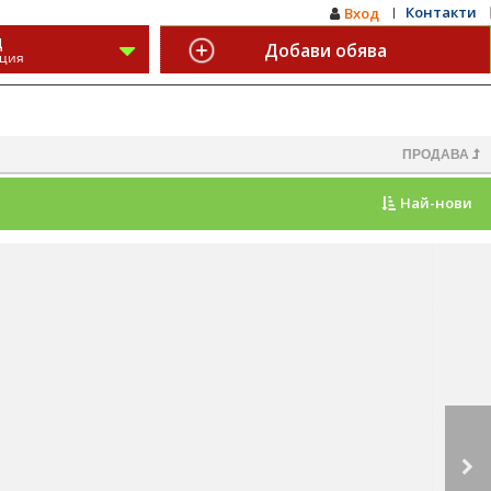
Контакти
Вход
Д
Добави обява
ация
ПРОДАВА
Най-нови