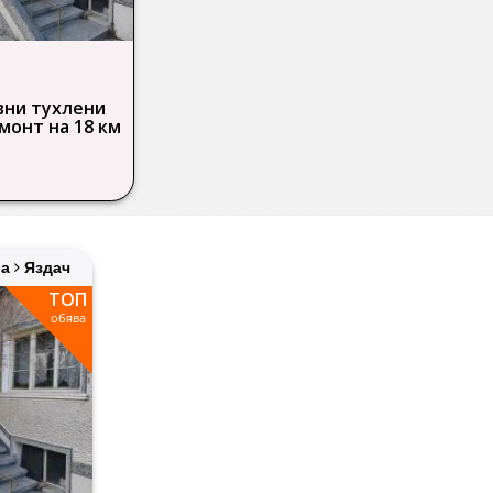
вни тухлени
монт на 18 км
а Загора -
НА ЦЕНА!
ра
Яздач
ТОП
обява