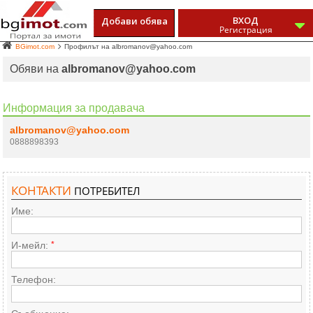
ВХОД
Добави обява
Регистрация
BGimot.com
Профилът на albromanov@yahoo.com
Обяви на
albromanov@yahoo.com
Информация за продавача
albromanov@yahoo.com
0888898393
КОНТАКТИ
ПОТРЕБИТЕЛ
Име:
И-мейл:
*
Телефон: